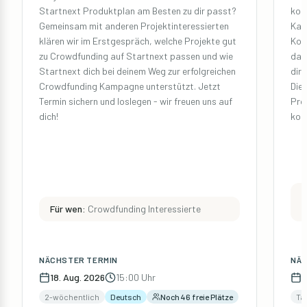
Startnext Produktplan am Besten zu dir passt?
kos
Gemeinsam mit anderen Projektinteressierten
Kam
klären wir im Erstgespräch, welche Projekte gut
Kom
zu Crowdfunding auf Startnext passen und wie
da!
Startnext dich bei deinem Weg zur erfolgreichen
dir
Crowdfunding Kampagne unterstützt. Jetzt
Die
Termin sichern und loslegen - wir freuen uns auf
Proj
dich!
kom
F
Für wen:
Crowdfunding Interessierte
P
NÄCHSTER TERMIN
NÄC
18. Aug. 2026
15:00 Uhr
1
2-wöchentlich
Deutsch
Noch 46 freie Plätze
Tä