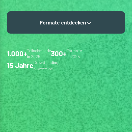
Formate entdecken
Teilnehmende
Formate
1.000+
300+
in 2025
in 2025
Crowdfunding
15 Jahre
Know-How