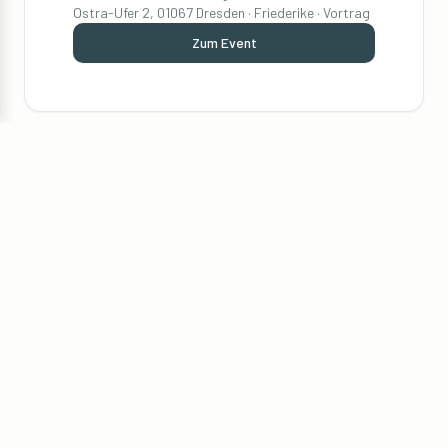
Ostra-Ufer 2, 01067 Dresden · Friederike · Vortrag
Zum Event
15. Sep. 2026
Startups for Tomorrow Festival 2026
München · Max, Denis · Infostand
Mehr erfahren
15. Sep. 2026